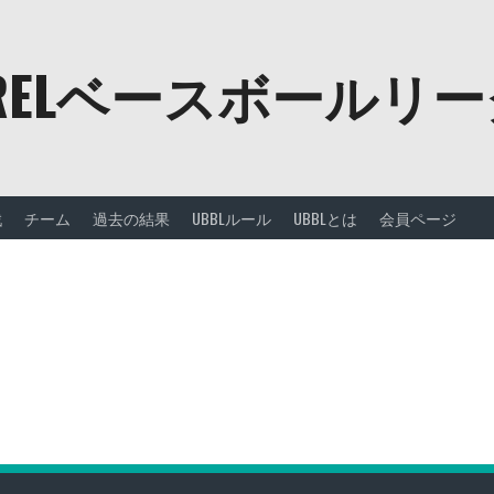
URELベースボールリ
戦
チーム
過去の結果
UBBLルール
UBBLとは
会員ページ