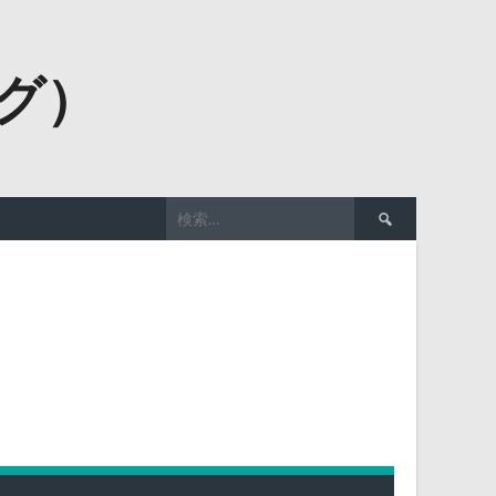
ーグ）
検
索: