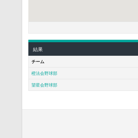
結果
チーム
橙法会野球部
望星会野球部