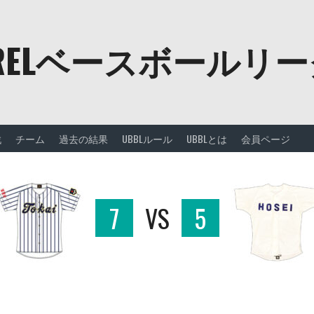
URELベースボールリ
戦
チーム
過去の結果
UBBLルール
UBBLとは
会員ページ
7
VS
5