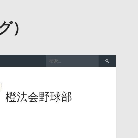
ーグ）
検
索:
橙法会野球部