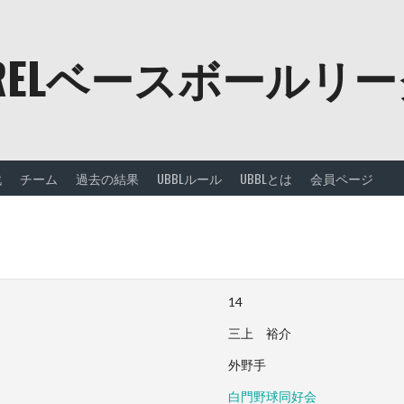
URELベースボールリ
戦
チーム
過去の結果
UBBLルール
UBBLとは
会員ページ
14
三上 裕介
外野手
白門野球同好会