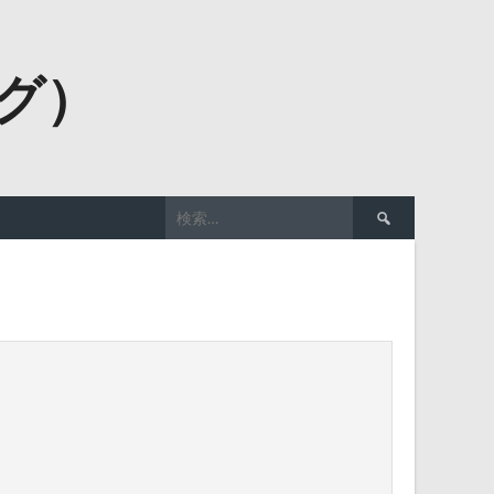
ーグ）
検
索: