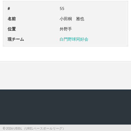
#
55
名前
小田桐 雅也
位置
外野手
現チーム
白門野球同好会
© 2026 UBBL（URELベースボールリーグ）