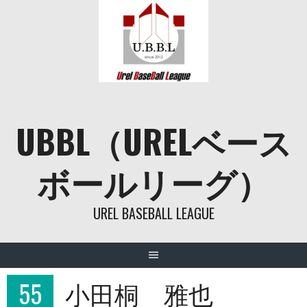
Skip
to
content
UBBL（URELベース
ボールリーグ）
UREL BASEBALL LEAGUE
55
小田桐 雅也