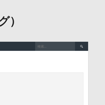
ーグ）
検
索: