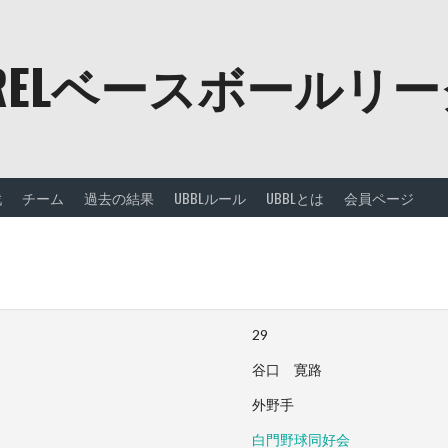
URELベースボールリ
戦
チーム
過去の結果
UBBLルール
UBBLとは
会員ページ
29
谷口 寛路
外野手
白門野球同好会