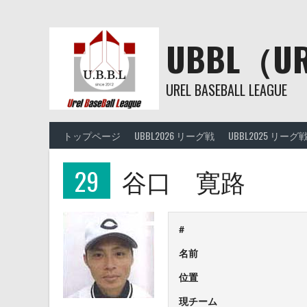
Skip
to
content
UBBL（
UREL BASEBALL LEAGUE
トップページ
UBBL2026 リーグ戦
UBBL2025 リーグ
29
谷口 寛路
#
名前
位置
現チーム