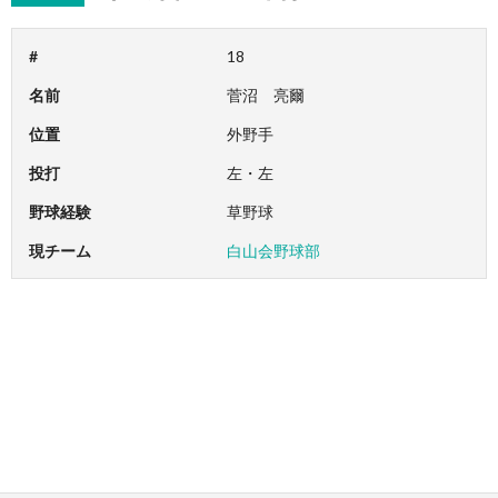
#
18
名前
菅沼 亮爾
位置
外野手
投打
左・左
野球経験
草野球
現チーム
白山会野球部