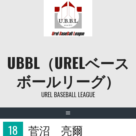
Skip
to
content
UBBL（URELベース
ボールリーグ）
UREL BASEBALL LEAGUE
18
菅沼 亮爾