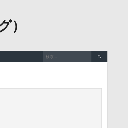
ーグ）
検
索: