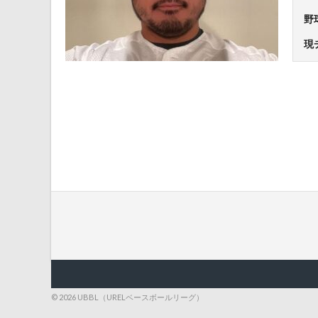
野
現
© 2026 UBBL（URELベースボールリーグ）