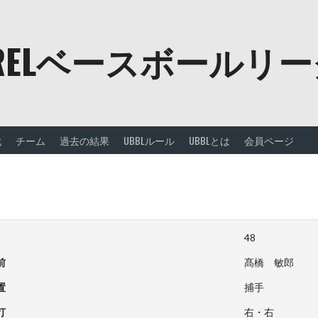
URELベースボールリ
戦
チーム
過去の結果
UBBLルール
UBBLとは
会員ページ
48
前
髙橋 敏郎
置
捕手
打
右・右