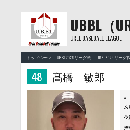
Skip
to
content
UBBL（
UREL BASEBALL LEAGUE
トップページ
UBBL2026 リーグ戦
UBBL2025 リーグ
48
髙橋 敏郎
#
名
位
投