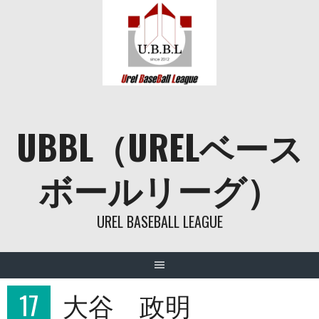
Skip
to
content
UBBL（URELベース
ボールリーグ）
UREL BASEBALL LEAGUE
17
大谷 政明