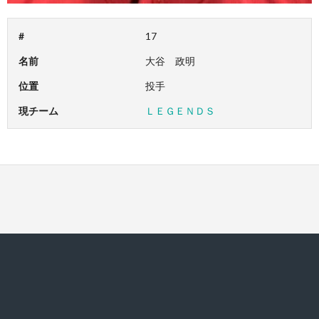
#
17
名前
大谷 政明
位置
投手
現チーム
ＬＥＧＥＮＤＳ