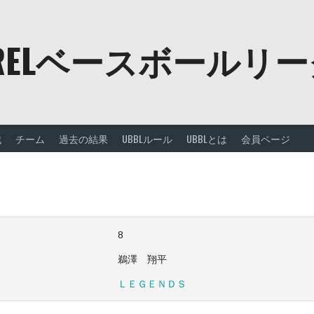
URELベースボールリ
戦
チーム
過去の結果
UBBLルール
UBBLとは
会員ページ
8
鵜澤 翔平
ＬＥＧＥＮＤＳ