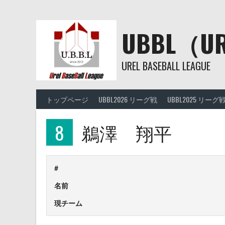
Skip
to
content
UBBL（
UREL BASEBALL LEAGUE
トップページ
UBBL2026 リーグ戦
UBBL2025 リーグ
8
鵜澤 翔平
#
名前
現チーム