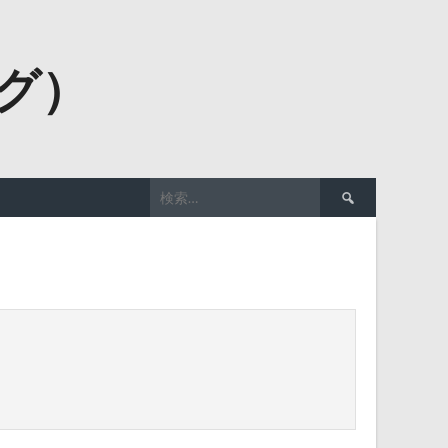
ーグ）
検
索: