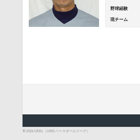
野球経験
現チーム
© 2026 UBBL（URELベースボールリーグ）