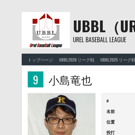
Skip
to
content
UBBL（
UREL BASEBALL LEAGUE
トップページ
UBBL2026 リーグ戦
UBBL2025 リーグ
9
小島竜也
#
名前
位置
投打