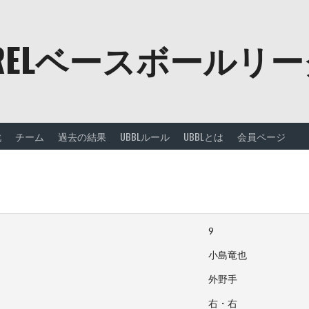
URELベースボールリ
戦
チーム
過去の結果
UBBLルール
UBBLとは
会員ページ
9
小島竜也
外野手
右・右