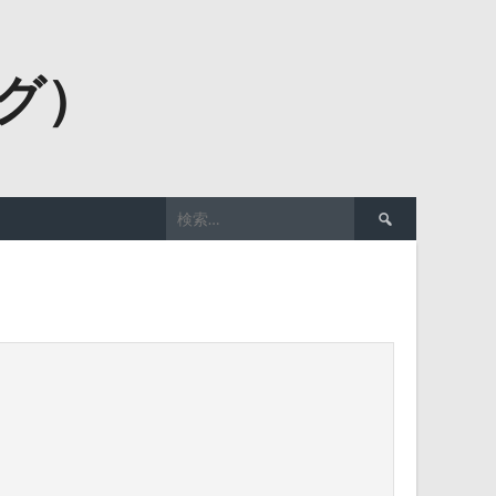
ーグ）
検
索: