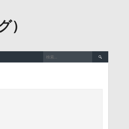
ーグ）
検
索: