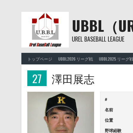
Skip
to
content
UBBL（
UREL BASEBALL LEAGUE
トップページ
UBBL2026 リーグ戦
UBBL2025 リーグ
27
澤田展志
#
名前
位置
野球経験