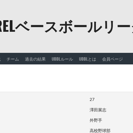
URELベースボールリ
戦
チーム
過去の結果
UBBLルール
UBBLとは
会員ページ
27
澤田展志
外野手
高校野球部