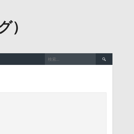
ーグ）
検
索: