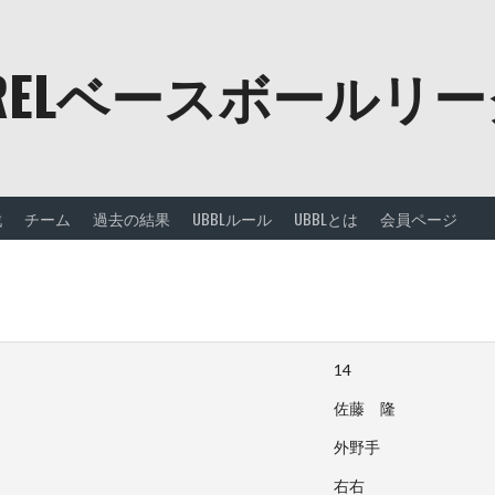
URELベースボールリ
戦
チーム
過去の結果
UBBLルール
UBBLとは
会員ページ
14
佐藤 隆
外野手
右右