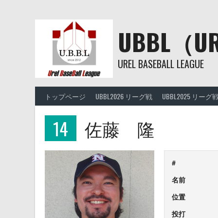
Skip
to
content
UBBL（
UREL BASEBALL LEAGUE
トップページ
UBBL2026 リーグ戦
UBBL2025 リーグ
14
佐藤 隆
#
名前
位置
投打