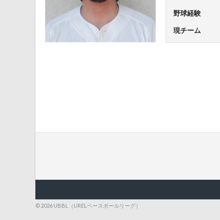
野球経験
現チーム
© 2026 UBBL（URELベースボールリーグ）