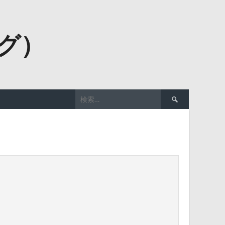
ーグ）
検
索: