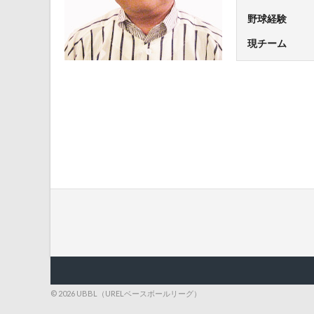
野球経験
現チーム
© 2026 UBBL（URELベースボールリーグ）