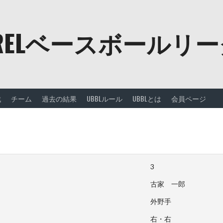
URELベースボールリ
戦
チーム
過去の結果
UBBLルール
UBBLとは
会員ページ
3
古家 一郎
外野手
右・右