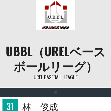
Skip
to
content
UBBL（URELベース
ボールリーグ）
UREL BASEBALL LEAGUE
31
林 俊成