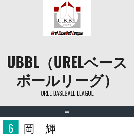
Skip
to
content
UBBL（URELベース
ボールリーグ）
UREL BASEBALL LEAGUE
6
岡 輝