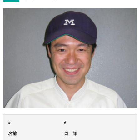
#
6
名前
岡 輝