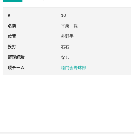
#
10
名前
平栗 聡
位置
外野手
投打
右右
野球経験
なし
現チーム
稲門会野球部