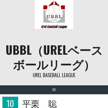
Skip
to
content
UBBL（URELベース
ボールリーグ）
UREL BASEBALL LEAGUE
10
平栗 聡