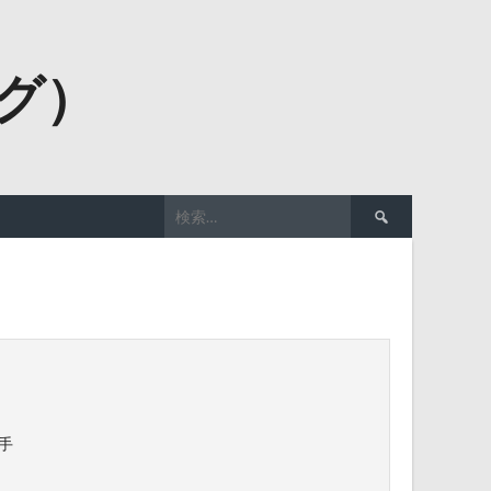
ーグ）
検
索:
捕手