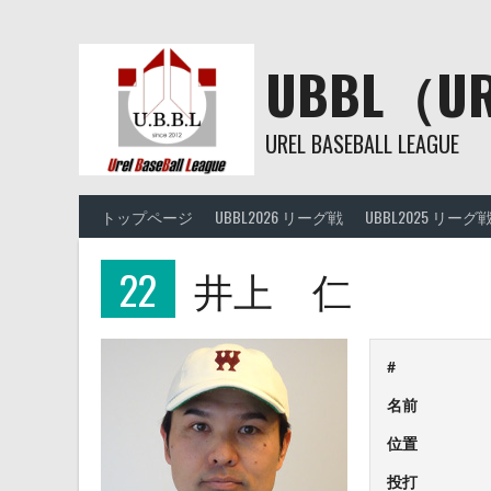
Skip
to
content
UBBL（
UREL BASEBALL LEAGUE
トップページ
UBBL2026 リーグ戦
UBBL2025 リーグ
22
井上 仁
#
名前
位置
投打