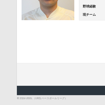
野球経験
現チーム
© 2026 UBBL（URELベースボールリーグ）