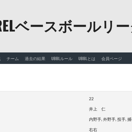
URELベースボールリ
戦
チーム
過去の結果
UBBLルール
UBBLとは
会員ページ
22
井上 仁
内野手, 外野手, 投手, 
右右