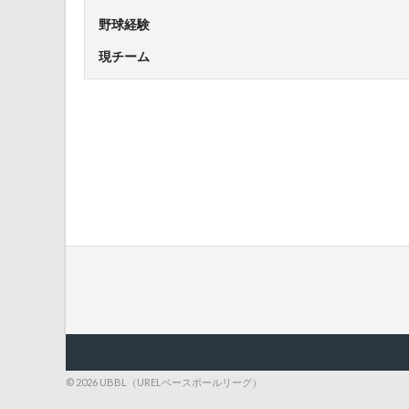
野球経験
現チーム
© 2026 UBBL（URELベースボールリーグ）