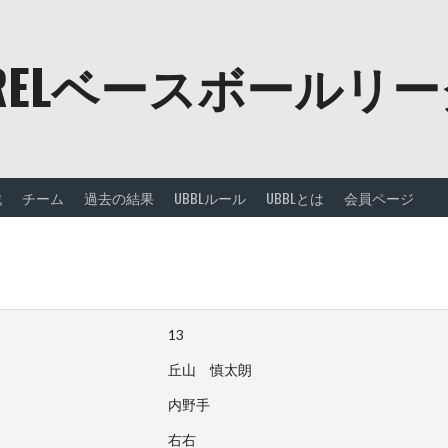
URELベースボールリ
戦
チーム
過去の結果
UBBLルール
UBBLとは
会員ページ
13
丘山 慎太朗
内野手
右右