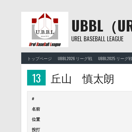
Skip
to
content
UBBL（
UREL BASEBALL LEAGUE
トップページ
UBBL2026 リーグ戦
UBBL2025 リーグ
13
丘山 慎太朗
#
名前
位置
投打