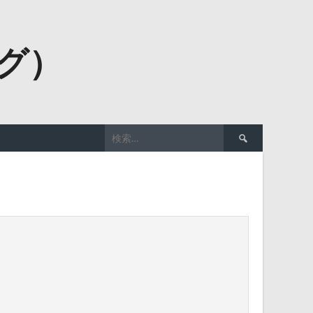
ーグ）
検
索: