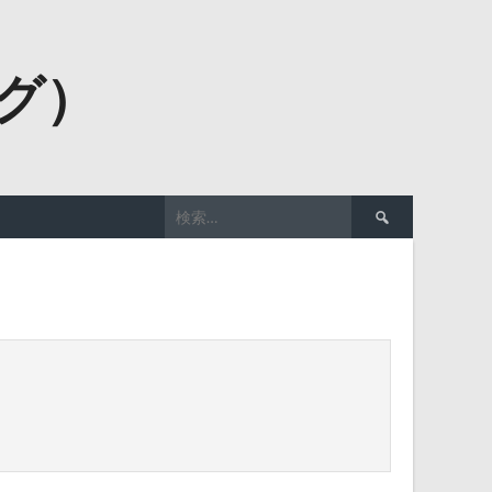
ーグ）
検
索: