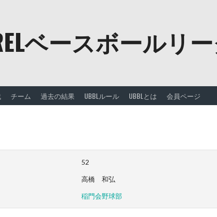
URELベースボールリ
戦
チーム
過去の結果
UBBLルール
UBBLとは
会員ページ
52
高橋 和弘
稲門会野球部