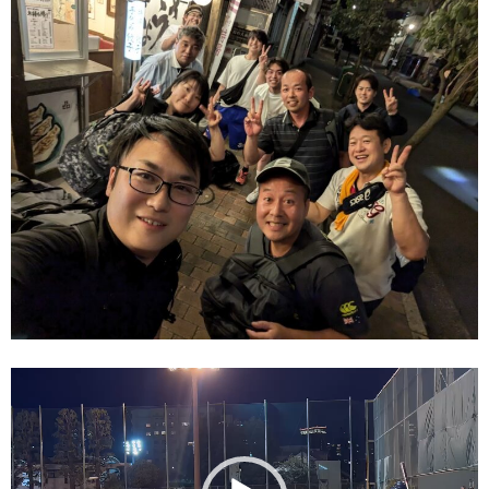
動
画
プ
レ
ー