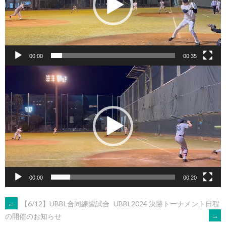
ヤ
ー
00:00
00:35
動
画
プ
レ
ー
ヤ
ー
00:00
00:20
POST
←
【6/12】UBBL合同練習試合
UBBL2024 決勝トーナメント日程
→
の開催のお知らせ